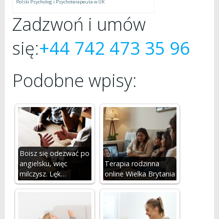
Polski Psycholog i Psychoterapeuta w UK
Zadzwoń i umów
się:
+44 742 473 35 96
Podobne wpisy:
Boisz się odezwać po
angielsku, więc
Terapia rodzinna
milczysz. Lęk…
online Wielka Brytania