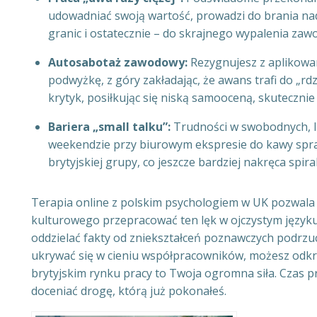
udowadniać swoją wartość, prowadzi do brania na
granic i ostatecznie – do skrajnego wypalenia za
Autosabotaż zawodowy:
Rezygnujesz z aplikowan
podwyżkę, z góry zakładając, że awans trafi do „r
krytyk, posiłkując się niską samooceną, skutecznie
Bariera „small talku”:
Trudności w swobodnych, 
weekendzie przy biurowym ekspresie do kawy spraw
brytyjskiej grupy, co jeszcze bardziej nakręca spira
Terapia online z polskim psychologiem w UK pozwala
kulturowego przepracować ten lęk w ojczystym języku
oddzielać fakty od zniekształceń poznawczych podrz
ukrywać się w cieniu współpracowników, możesz odkry
brytyjskim rynku pracy to Twoja ogromna siła. Czas prz
doceniać drogę, którą już pokonałeś.