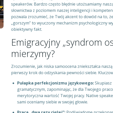
speakerów. Bardzo często błędnie utożsamiamy naszą
słownictwa z poziomem naszej inteligencji i kompete
pozwala zrozumieć, że Twój akcent to dowód na to, że 
„gorszym” to wyuczony mechanizm psychologiczny wyni
obiektywny fakt.
Emigracyjny „syndrom osz
mierzymy?
Zrozumienie, jak niska samoocena zniekształca naszą
pierwszy krok do odzyskania pewności siebie. Kluczowe
Pułapka perfekcjonizmu językowego:
Skupiasz 
gramatycznym, zapominając, że dla Twojego pracod
merytoryczna wartość Twojej pracy. Native speake
sami oceniamy siebie w swojej głowie.
Praca „dwa razy ciężej”:
Podświadome przekonanie