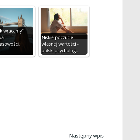
ok wracamy”:
ka
Niskie poczucie
asowości,
własnej wartości -
…
polski psycholog…
awigacja
Następny wpis