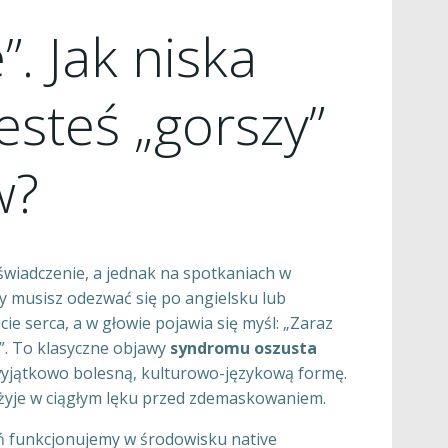
. Jak niska
steś „gorszy”
w?
oświadczenie, a jednak na spotkaniach w
dy musisz odezwać się po angielsku lub
ie serca, a w głowie pojawia się myśl: „Zaraz
zy”. To klasyczne objawy
syndromu oszusta
 wyjątkowo bolesną, kulturowo-językową formę.
 żyje w ciągłym lęku przed zdemaskowaniem.
eń funkcjonujemy w środowisku native