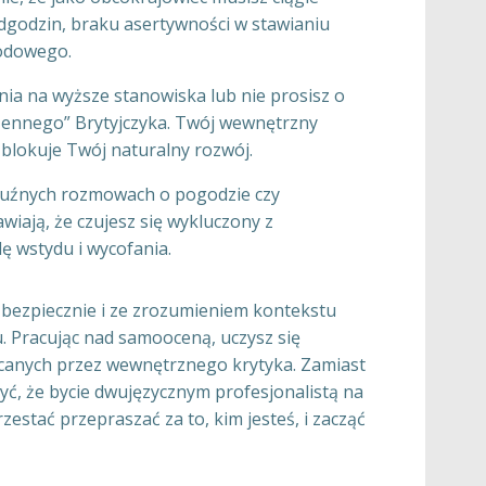
dgodzin, braku asertywności w stawianiu
wodowego.
ia na wyższe stanowiska lub nie prosisz o
dzennego” Brytyjczyka. Twój wewnętrzny
 blokuje Twój naturalny rozwój.
luźnych rozmowach o pogodzie czy
iają, że czujesz się wykluczony z
lę wstydu i wycofania.
 bezpiecznie i ze zrozumieniem kontekstu
. Pracując nad samooceną, uczysz się
ucanych przez wewnętrznego krytyka. Zamiast
ć, że bycie dwujęzycznym profesjonalistą na
estać przepraszać za to, kim jesteś, i zacząć