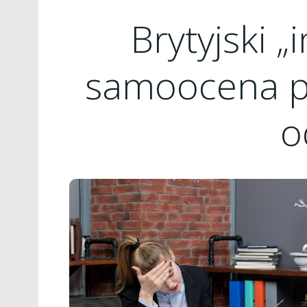
Brytyjski 
samoocena po
o