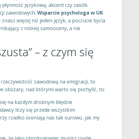
 płynność językową, akcent czy zasób
ncji zawodowych.
Wsparcie psychologa w UK
znasz więcej niż jeden język, a poczucie bycia
kający z niskiej samooceny, a nie
usta” – z czym się
 rzeczywistość zawodową na emigracji, to
 obszary, nad którymi warto się pochylić, to:
się na każdym drobnym błędzie
awcy liczy się przede wszystkim
rzy rzadko oceniają nas tak surowo, jak my
, że jako obcokrajowiec musisz ciągle